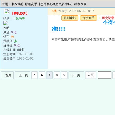
主题 : 【059期】原创高手【恋雨烦心九肖九肖中特】独家发表
6楼
发表于: 2026-06-02 18:37
【神机妙算】
签到赚钱
打赏高手
u
历史记录
级别：
一级高手
不得
发帖:
准!!!!!
威望:
0 点
铜币:
枚
不得不佩服,不顶不舒服,你是个真正有实力的高手,
贡献值:
点
好评度:
0 点
在线时间: 0(时)
注册时间:
1970-01-01
最后登录:
1970-01-01
5
6
7
8
9
末页
首页
上一页
下一页