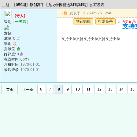
主题 : 【059期】原创高手【九龙特围精选34码34码】独家发表
7楼
发表于: 2025-05-25 12:40
【奇人】
签到赚钱
打赏高手
u
历史记录
级别：
一级高手
支持
发帖:
威望:
0 点
支持支持支持支持支持支持支持支持
铜币:
枚
贡献值:
点
好评度:
0 点
在线时间: 0(时)
注册时间:
1970-01-01
最后登录:
1970-01-01
6
7
8
9
10
11
12
13
14
15
首页
上一页