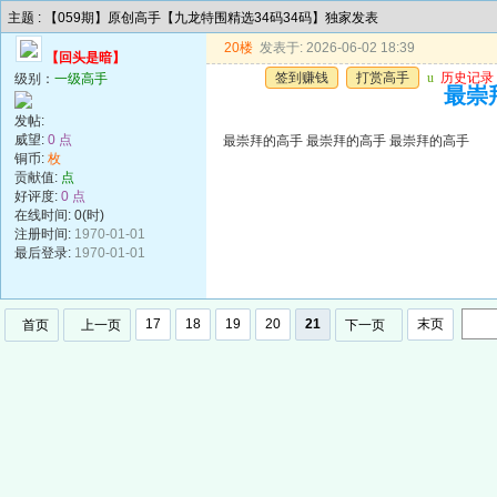
主题 : 【059期】原创高手【九龙特围精选34码34码】独家发表
20楼
发表于: 2026-06-02 18:39
【回头是暗】
签到赚钱
打赏高手
u
历史记录
级别：
一级高手
最崇
发帖:
威望:
0 点
最崇拜的高手 最崇拜的高手 最崇拜的高手
铜币:
枚
贡献值:
点
好评度:
0 点
在线时间: 0(时)
注册时间:
1970-01-01
最后登录:
1970-01-01
17
18
19
20
21
末页
首页
上一页
下一页