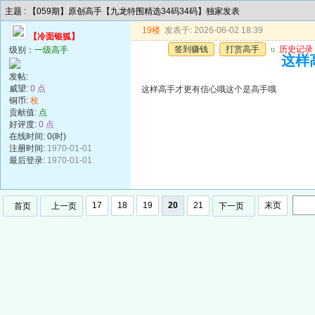
主题 : 【059期】原创高手【九龙特围精选34码34码】独家发表
19楼
发表于: 2026-06-02 18:39
【冷面银狐】
签到赚钱
打赏高手
u
历史记录
级别：
一级高手
这样
发帖:
威望:
0 点
这样高手才更有信心哦这个是高手哦
铜币:
枚
贡献值:
点
好评度:
0 点
在线时间: 0(时)
注册时间:
1970-01-01
最后登录:
1970-01-01
17
18
19
20
21
末页
首页
上一页
下一页