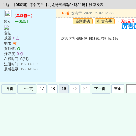
主题 : 【059期】原创高手【九龙特围精选34码34码】独家发表
18楼
发表于: 2026-06-02 18:38
【单双霸主】
签到赚钱
打赏高手
u
历史记录
级别：
一级高手
厉害
发帖:
威望:
0 点
厉害厉害!佩服佩服!继续继续!顶顶顶
铜币:
枚
贡献值:
点
好评度:
0 点
在线时间: 0(时)
注册时间:
1970-01-01
最后登录:
1970-01-01
17
18
19
20
21
末页
首页
上一页
下一页