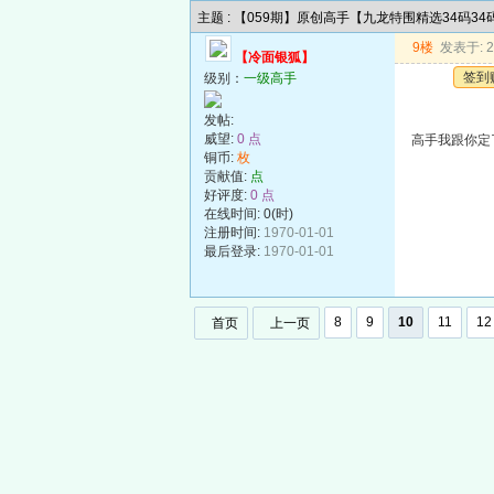
主题 : 【059期】原创高手【九龙特围精选34码3
9楼
发表于: 20
【冷面银狐】
签到
级别：
一级高手
发帖:
威望:
0 点
高手我跟你定了.
铜币:
枚
贡献值:
点
好评度:
0 点
在线时间: 0(时)
注册时间:
1970-01-01
最后登录:
1970-01-01
8
9
10
11
12
首页
上一页