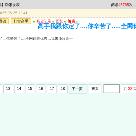
4码】独家发表
阅读
45765
次 |
25-05-25 12:41
赚钱
打赏高手
u
历史记录
u
回复
u
编辑
u
高手我跟你定了....你辛苦了.....全
...你辛苦了.....全网你最优秀....我来顶顶高手
13
14
15
16
17
18
末页
共
22
下一页