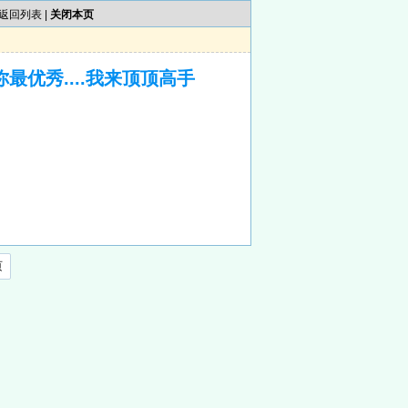
返回列表
|
关闭本页
网你最优秀....我来顶顶高手
页