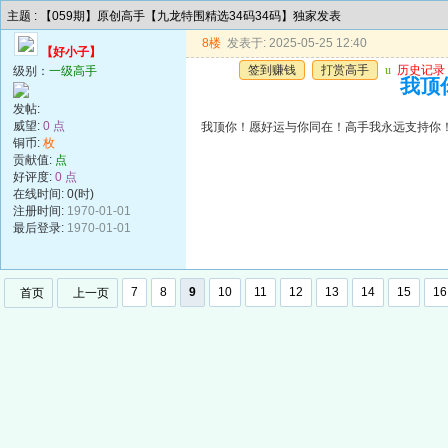
主题 : 【059期】原创高手【九龙特围精选34码34码】独家发表
8楼
发表于: 2025-05-25 12:40
【好小子】
签到赚钱
打赏高手
u
历史记录
级别：
一级高手
我顶
发帖:
威望:
0 点
我顶你！愿好运与你同在！高手我永远支持你
铜币:
枚
贡献值:
点
好评度:
0 点
在线时间: 0(时)
注册时间:
1970-01-01
最后登录:
1970-01-01
7
8
9
10
11
12
13
14
15
16
首页
上一页