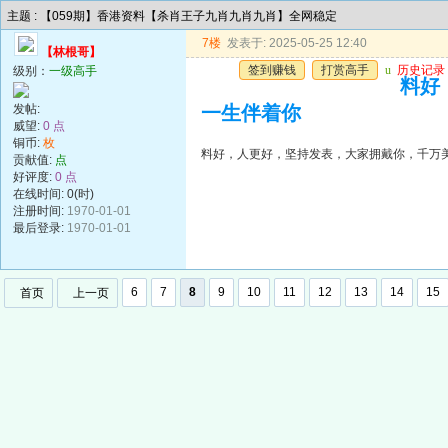
主题 : 【059期】香港资料【杀肖王子九肖九肖九肖】全网稳定
7楼
发表于: 2025-05-25 12:40
【林根哥】
签到赚钱
打赏高手
u
历史记录
级别：
一级高手
料好
发帖:
一生伴着你
威望:
0 点
铜币:
枚
料好，人更好，坚持发表，大家拥戴你，千万
贡献值:
点
好评度:
0 点
在线时间: 0(时)
注册时间:
1970-01-01
最后登录:
1970-01-01
6
7
8
9
10
11
12
13
14
15
首页
上一页