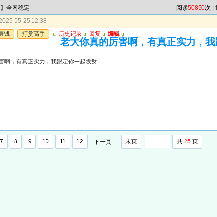
肖】全网稳定
阅读
50850
次 |
025-05-25 12:38
赚钱
打赏高手
u
历史记录
u
回复
u
编辑
u
老大你真的厉害啊，有真正实力，我
害啊，有真正实力，我跟定你一起发财
7
8
9
10
11
12
末页
共
25
页
下一页