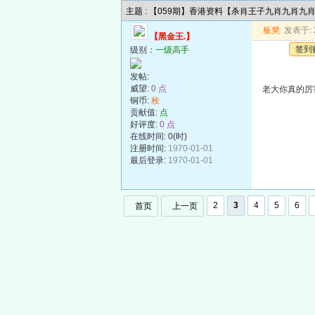
主题 : 【059期】香港资料【杀肖王子九肖九肖九
板凳
发表于: 2
【黑金王.】
签到
级别：
一级高手
发帖:
威望:
0 点
老大你真的厉
铜币:
枚
贡献值:
点
好评度:
0 点
在线时间: 0(时)
注册时间:
1970-01-01
最后登录:
1970-01-01
2
3
4
5
6
首页
上一页