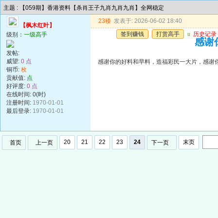
主题 : 【059期】香港资料【杀肖王子九肖九肖九肖】全网稳定
23楼
发表于: 2026-06-02 18:40
【枫木红叶】
签到赚钱
打赏高手
u
历史记录
级别：
一级高手
感谢
发帖:
威望:
0 点
感谢你的好料和早料，造福彩民一大片，感谢
铜币:
枚
贡献值:
点
好评度:
0 点
在线时间: 0(时)
注册时间:
1970-01-01
最后登录:
1970-01-01
20
21
22
23
24
末页
首页
上一页
下一页