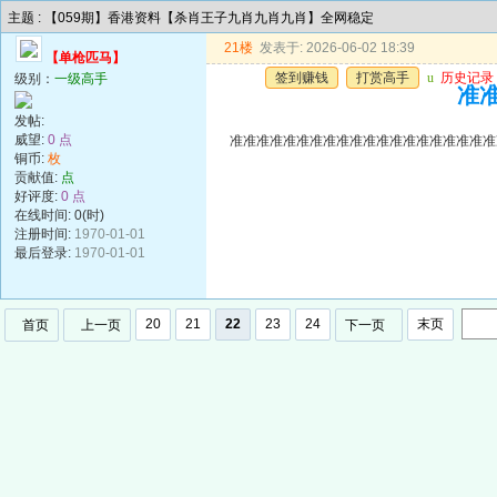
主题 : 【059期】香港资料【杀肖王子九肖九肖九肖】全网稳定
21楼
发表于: 2026-06-02 18:39
【单枪匹马】
签到赚钱
打赏高手
u
历史记录
级别：
一级高手
准准
发帖:
威望:
0 点
准准准准准准准准准准准准准准准准准准准准
铜币:
枚
贡献值:
点
好评度:
0 点
在线时间: 0(时)
注册时间:
1970-01-01
最后登录:
1970-01-01
20
21
22
23
24
末页
首页
上一页
下一页