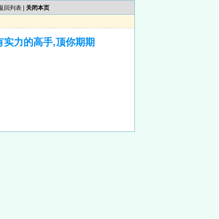
返回列表
|
关闭本页
有实力的高手,顶你期期