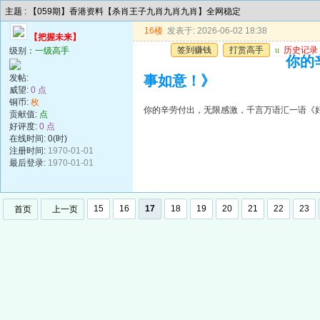
主题 : 【059期】香港资料【杀肖王子九肖九肖九肖】全网稳定
16楼
发表于: 2026-06-02 18:38
【把握未来】
签到赚钱
打赏高手
u
历史记录
级别：
一级高手
你的
发帖:
事如意！》
威望:
0 点
铜币:
枚
你的辛劳付出，无限感激，千言万语汇一语《
贡献值:
点
好评度:
0 点
在线时间: 0(时)
注册时间:
1970-01-01
最后登录:
1970-01-01
15
16
17
18
19
20
21
22
23
首页
上一页