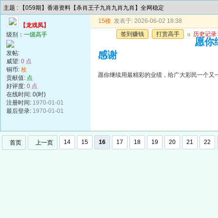
主题 : 【059期】香港资料【杀肖王子九肖九肖九肖】全网稳定
15楼
发表于: 2026-06-02 18:38
【龙戏凤】
签到赚钱
打赏高手
u
历史记录
级别：
一级高手
愿你
发帖:
感谢
威望:
0 点
铜币:
枚
愿你继续用最精彩的业绩，给广大彩民一个又
贡献值:
点
好评度:
0 点
在线时间: 0(时)
注册时间:
1970-01-01
最后登录:
1970-01-01
14
15
16
17
18
19
20
21
22
首页
上一页