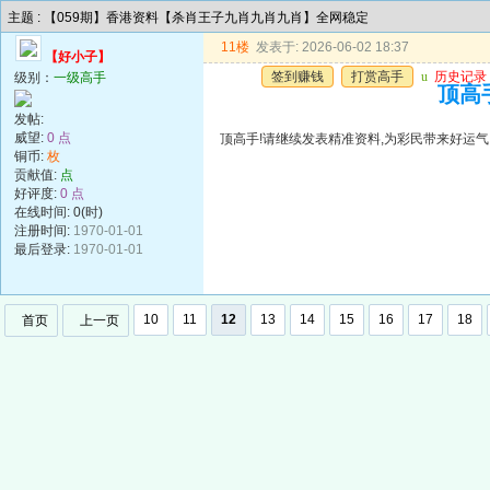
主题 : 【059期】香港资料【杀肖王子九肖九肖九肖】全网稳定
11楼
发表于: 2026-06-02 18:37
【好小子】
签到赚钱
打赏高手
u
历史记录
级别：
一级高手
顶高手
发帖:
威望:
0 点
顶高手!请继续发表精准资料,为彩民带来好运气!谢谢!!
铜币:
枚
贡献值:
点
好评度:
0 点
在线时间: 0(时)
注册时间:
1970-01-01
最后登录:
1970-01-01
10
11
12
13
14
15
16
17
18
首页
上一页