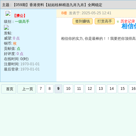
主题 : 【059期】香港资料【姑姑桂林精选九肖九肖】全网稳定
8楼
发表于: 2025-05-25 12:41
【濟公】
签到赚钱
打赏高手
u
历史记录
级别：
一级高手
相信你
发帖:
威望:
0 点
相信你的实力, 你是最棒的！！我要把你顶得高高的..
铜币:
枚
贡献值:
点
好评度:
0 点
在线时间: 0(时)
注册时间:
1970-01-01
最后登录:
1970-01-01
7
8
9
10
11
12
13
14
15
16
首页
上一页