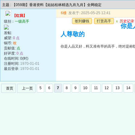
主题 : 【059期】香港资料【姑姑桂林精选九肖九肖】全网稳定
6楼
发表于: 2025-05-25 12:41
【红我】
签到赚钱
打赏高手
u
历史记录
级别：
一级高手
你是
发帖:
人尊敬的
威望:
0 点
铜币:
枚
你是人品又好，料又准有早的高手，绝对是称
贡献值:
点
好评度:
0 点
在线时间: 0(时)
注册时间:
1970-01-01
最后登录:
1970-01-01
5
6
7
8
9
10
11
12
13
14
首页
上一页