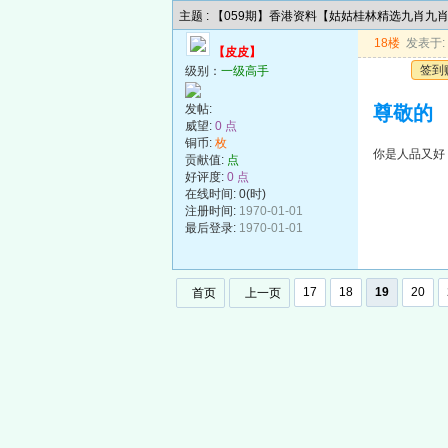
主题 : 【059期】香港资料【姑姑桂林精选九肖九
18楼
发表于: 2
【皮皮】
签到
级别：
一级高手
发帖:
尊敬的
威望:
0 点
铜币:
枚
你是人品又好
贡献值:
点
好评度:
0 点
在线时间: 0(时)
注册时间:
1970-01-01
最后登录:
1970-01-01
17
18
19
20
首页
上一页