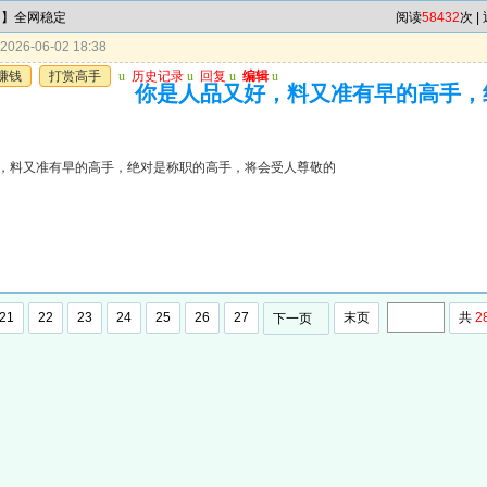
肖】全网稳定
阅读
58432
次 |
026-06-02 18:38
赚钱
打赏高手
u
历史记录
u
回复
u
编辑
u
你是人品又好，料又准有早的高手，
，料又准有早的高手，绝对是称职的高手，将会受人尊敬的
21
22
23
24
25
26
27
末页
共
2
下一页