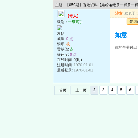
主题 : 【059期】香港资料【娃哈哈绝杀一肖杀一
沙发
发表于: 2
【奇人】
签到
级别：
一级高手
发帖:
如意
威望:
0 点
铜币:
枚
你的辛劳付出
贡献值:
点
好评度:
0 点
在线时间: 0(时)
注册时间:
1970-01-01
最后登录:
1970-01-01
2
3
4
5
6
首页
上一页