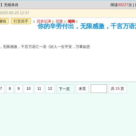
肖】无错杀肖
阅读
30227
次 |
025-05-25 12:37
赚钱
打赏高手
u
历史记录
u
回复
u
编辑
u
你的辛劳付出，无限感激，千言万语
，无限感激，千言万语汇一语《好人一生平安，万事如意
7
8
9
10
11
12
末页
共
15
页
下一页