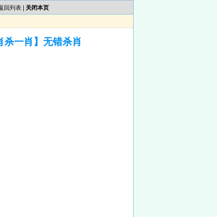
返回列表
|
关闭本页
肖杀一肖】无错杀肖