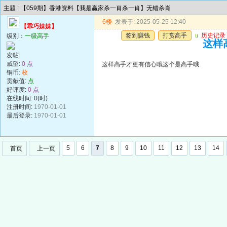
主题 : 【059期】香港资料【我是赢家杀一肖杀一肖】无错杀肖
6楼
发表于: 2025-05-25 12:40
【乖巧妹妹】
签到赚钱
打赏高手
u
历史记录
级别：
一级高手
这样
发帖:
威望:
0 点
这样高手才更有信心哦这个是高手哦
铜币:
枚
贡献值:
点
好评度:
0 点
在线时间: 0(时)
注册时间:
1970-01-01
最后登录:
1970-01-01
5
6
7
8
9
10
11
12
13
14
首页
上一页