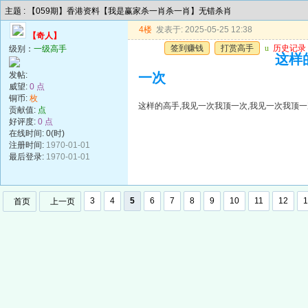
主题 : 【059期】香港资料【我是赢家杀一肖杀一肖】无错杀肖
4楼
发表于: 2025-05-25 12:38
【奇人】
签到赚钱
打赏高手
u
历史记录
级别：
一级高手
这样
发帖:
一次
威望:
0 点
铜币:
枚
这样的高手,我见一次我顶一次,我见一次我顶一
贡献值:
点
好评度:
0 点
在线时间: 0(时)
注册时间:
1970-01-01
最后登录:
1970-01-01
3
4
5
6
7
8
9
10
11
12
1
首页
上一页