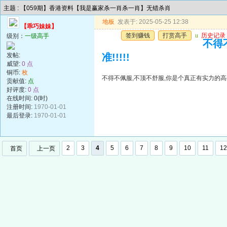
主题 : 【059期】香港资料【我是赢家杀一肖杀一肖】无错杀肖
地板
发表于: 2025-05-25 12:38
【乖巧妹妹】
签到赚钱
打赏高手
u
历史记录
级别：
一级高手
不得
发帖:
准!!!!!
威望:
0 点
铜币:
枚
不得不佩服,不顶不舒服,你是个真正有实力的高手,
贡献值:
点
好评度:
0 点
在线时间: 0(时)
注册时间:
1970-01-01
最后登录:
1970-01-01
2
3
4
5
6
7
8
9
10
11
12
首页
上一页