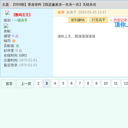
主题 : 【059期】香港资料【我是赢家杀一肖杀一肖】无错杀肖
板凳
发表于: 2025-05-25 12:37
【数码王王】
签到赚钱
打赏高手
u
历史记录
级别：
一级高手
顶你
发帖:
威望:
0 点
顶你上天。我顶顶顶顶顶
铜币:
枚
贡献值:
点
好评度:
0 点
在线时间: 0(时)
注册时间:
1970-01-01
最后登录:
1970-01-01
2
3
4
5
6
7
8
9
10
11
12
首页
上一页