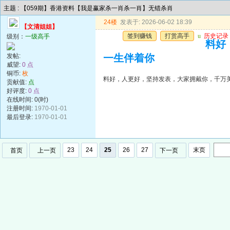
主题 : 【059期】香港资料【我是赢家杀一肖杀一肖】无错杀肖
24楼
发表于: 2026-06-02 18:39
【文清姐姐】
签到赚钱
打赏高手
u
历史记录
级别：
一级高手
料好
发帖:
一生伴着你
威望:
0 点
铜币:
枚
料好，人更好，坚持发表，大家拥戴你，千万
贡献值:
点
好评度:
0 点
在线时间: 0(时)
注册时间:
1970-01-01
最后登录:
1970-01-01
23
24
25
26
27
末页
首页
上一页
下一页