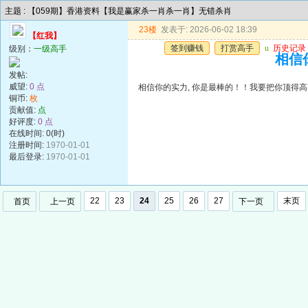
主题 : 【059期】香港资料【我是赢家杀一肖杀一肖】无错杀肖
23楼
发表于: 2026-06-02 18:39
【红我】
签到赚钱
打赏高手
u
历史记录
级别：
一级高手
相信
发帖:
威望:
0 点
相信你的实力, 你是最棒的！！我要把你顶得
铜币:
枚
贡献值:
点
好评度:
0 点
在线时间: 0(时)
注册时间:
1970-01-01
最后登录:
1970-01-01
22
23
24
25
26
27
末页
首页
上一页
下一页