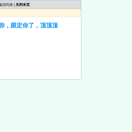
返回列表
|
关闭本页
你，跟定你了，顶顶顶