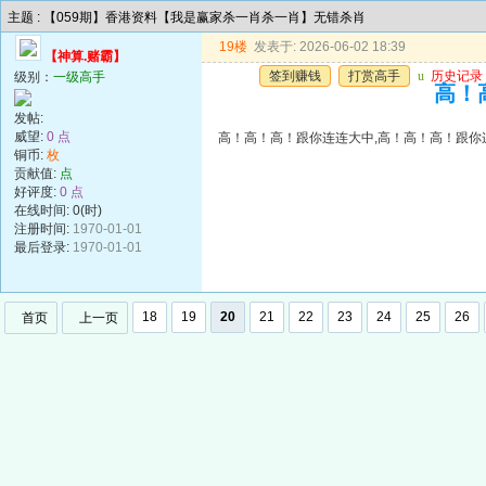
主题 : 【059期】香港资料【我是赢家杀一肖杀一肖】无错杀肖
19楼
发表于: 2026-06-02 18:39
【神算.赌霸】
签到赚钱
打赏高手
u
历史记录
级别：
一级高手
高！
发帖:
威望:
0 点
高！高！高！跟你连连大中,高！高！高！跟你
铜币:
枚
贡献值:
点
好评度:
0 点
在线时间: 0(时)
注册时间:
1970-01-01
最后登录:
1970-01-01
18
19
20
21
22
23
24
25
26
首页
上一页