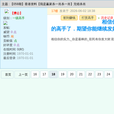
主题 : 【059期】香港资料【我是赢家杀一肖杀一肖】无错杀肖
17楼
发表于: 2026-06-02 18:38
【濟公】
签到赚钱
打赏高手
u
历史记录
级别：
一级高手
相信
发帖:
的高手了．期望你能继续发
威望:
0 点
铜币:
枚
相信你的实力,_你是最棒的_彩民有你发大财
贡献值:
点
好评度:
0 点
在线时间: 0(时)
注册时间:
1970-01-01
最后登录:
1970-01-01
16
17
18
19
20
21
22
23
24
首页
上一页