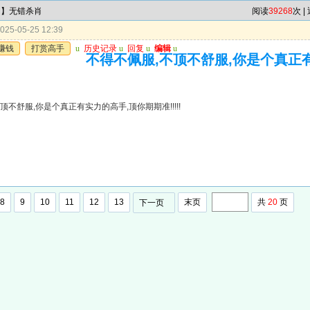
肖】无错杀肖
阅读
39268
次 |
25-05-25 12:39
赚钱
打赏高手
u
历史记录
u
回复
u
编辑
u
不得不佩服,不顶不舒服,你是个真正
顶不舒服,你是个真正有实力的高手,顶你期期准!!!!!
8
9
10
11
12
13
末页
共
20
页
下一页