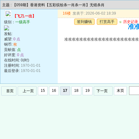
主题 : 【059期】香港资料【五彩缤纷杀一肖杀一肖】无错杀肖
16楼
发表于: 2026-06-02 18:39
【飞刀.一出】
签到赚钱
打赏高手
u
历史记录
级别：
一级高手
准准
发帖:
威望:
0 点
准准准准准准准准准准准准准准准准准准准准
铜币:
枚
贡献值:
点
好评度:
0 点
在线时间: 0(时)
注册时间:
1970-01-01
最后登录:
1970-01-01
15
16
17
18
19
末页
首页
上一页
下一页