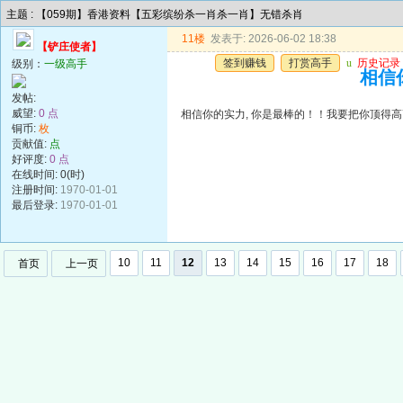
主题 : 【059期】香港资料【五彩缤纷杀一肖杀一肖】无错杀肖
11楼
发表于: 2026-06-02 18:38
【铲庄使者】
签到赚钱
打赏高手
u
历史记录
级别：
一级高手
相信
发帖:
威望:
0 点
相信你的实力, 你是最棒的！！我要把你顶得高
铜币:
枚
贡献值:
点
好评度:
0 点
在线时间: 0(时)
注册时间:
1970-01-01
最后登录:
1970-01-01
10
11
12
13
14
15
16
17
18
首页
上一页