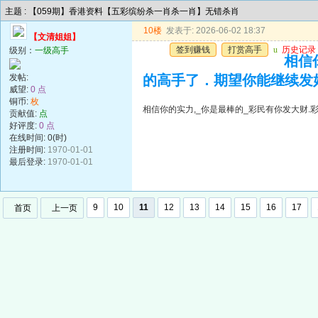
主题 : 【059期】香港资料【五彩缤纷杀一肖杀一肖】无错杀肖
10楼
发表于: 2026-06-02 18:37
【文清姐姐】
签到赚钱
打赏高手
u
历史记录
级别：
一级高手
相信
发帖:
的高手了．期望你能继续发
威望:
0 点
铜币:
枚
相信你的实力,_你是最棒的_彩民有你发大财
贡献值:
点
好评度:
0 点
在线时间: 0(时)
注册时间:
1970-01-01
最后登录:
1970-01-01
9
10
11
12
13
14
15
16
17
首页
上一页