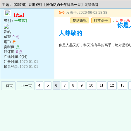
主题 : 【059期】香港资料【神仙奶奶全年稳杀一肖】无错杀肖
5楼
发表于: 2026-06-02 18:38
【皮皮】
签到赚钱
打赏高手
u
历史记录
级别：
一级高手
你是
发帖:
人尊敬的
威望:
0 点
铜币:
枚
你是人品又好，料又准有早的高手，绝对是称
贡献值:
点
好评度:
0 点
在线时间: 0(时)
注册时间:
1970-01-01
最后登录:
1970-01-01
4
5
6
7
8
9
10
11
12
13
首页
上一页