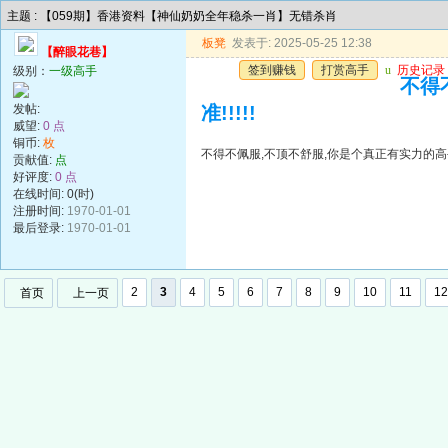
主题 : 【059期】香港资料【神仙奶奶全年稳杀一肖】无错杀肖
板凳
发表于: 2025-05-25 12:38
【醉眼花巷】
签到赚钱
打赏高手
u
历史记录
级别：
一级高手
不得
发帖:
准!!!!!
威望:
0 点
铜币:
枚
不得不佩服,不顶不舒服,你是个真正有实力的高手,
贡献值:
点
好评度:
0 点
在线时间: 0(时)
注册时间:
1970-01-01
最后登录:
1970-01-01
2
3
4
5
6
7
8
9
10
11
12
首页
上一页