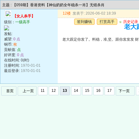
主题 : 【059期】香港资料【神仙奶奶全年稳杀一肖】无错杀肖
12楼
发表于: 2026-06-02 18:39
【女人杀手】
签到赚钱
打赏高手
u
历史记录
级别：
一级高手
老大
发帖:
威望:
0 点
老大跟定你发了。料稳，准,坚。跟你发发发 财
铜币:
枚
贡献值:
点
好评度:
0 点
在线时间: 0(时)
注册时间:
1970-01-01
最后登录:
1970-01-01
11
12
13
14
15
16
17
首页
上一页
下一页