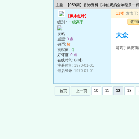
主题 : 【059期】香港资料【神仙奶奶全年稳杀一
11楼
发表于: 2
【枫木红叶】
签到
级别：
一级高手
发帖:
大众
威望:
0 点
铜币:
枚
是高手就要顶
贡献值:
点
好评度:
0 点
在线时间: 0(时)
注册时间:
1970-01-01
最后登录:
1970-01-01
10
11
12
13
首页
上一页