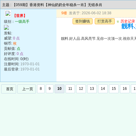
主题 : 【059期】香港资料【神仙奶奶全年稳杀一肖】无错杀肖
9楼
发表于: 2026-06-02 18:38
【世界】
签到赚钱
打赏高手
u
历史记录
级别：
一级高手
靓料
发帖:
威望:
0 点
靓料.好人品.高风亮节.见你一次顶一次.祝你天
铜币:
枚
贡献值:
点
好评度:
0 点
在线时间: 0(时)
注册时间:
1970-01-01
最后登录:
1970-01-01
8
9
10
11
12
13
14
15
16
1
首页
上一页