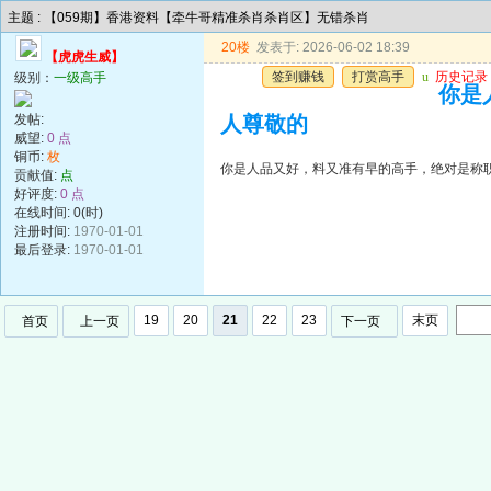
主题 : 【059期】香港资料【牵牛哥精准杀肖杀肖区】无错杀肖
20楼
发表于: 2026-06-02 18:39
【虎虎生威】
签到赚钱
打赏高手
u
历史记录
级别：
一级高手
你是
发帖:
人尊敬的
威望:
0 点
铜币:
枚
你是人品又好，料又准有早的高手，绝对是称
贡献值:
点
好评度:
0 点
在线时间: 0(时)
注册时间:
1970-01-01
最后登录:
1970-01-01
19
20
21
22
23
末页
首页
上一页
下一页