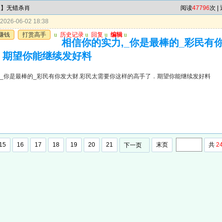
区】无错杀肖
阅读
47796
次 |
026-06-02 18:38
赚钱
打赏高手
u
历史记录
u
回复
u
编辑
u
相信你的实力,_你是最棒的_彩民有
．期望你能继续发好料
,_你是最棒的_彩民有你发大财.彩民太需要你这样的高手了．期望你能继续发好料
15
16
17
18
19
20
21
末页
共
2
下一页