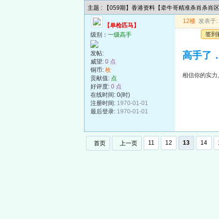
主题 : 【059期】香港资料【牵牛哥精准杀肖杀肖
12楼
发表于: 2
【单枪匹马】
签到
级别：
一级高手
发帖:
高手了
威望:
0 点
铜币:
枚
相信你的实力
贡献值:
点
好评度:
0 点
在线时间: 0(时)
注册时间:
1970-01-01
最后登录:
1970-01-01
11
12
13
14
首页
上一页