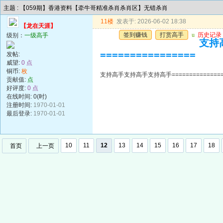
主题 : 【059期】香港资料【牵牛哥精准杀肖杀肖区】无错杀肖
11楼
发表于: 2026-06-02 18:38
【龙在天涯】
签到赚钱
打赏高手
u
历史记录
级别：
一级高手
支持高
================
发帖:
威望:
0 点
铜币:
枚
支持高手支持高手支持高手=================
贡献值:
点
好评度:
0 点
在线时间: 0(时)
注册时间:
1970-01-01
最后登录:
1970-01-01
10
11
12
13
14
15
16
17
18
首页
上一页