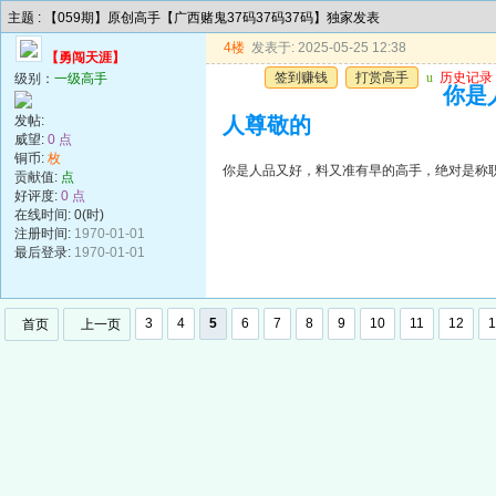
主题 : 【059期】原创高手【广西赌鬼37码37码37码】独家发表
4楼
发表于: 2025-05-25 12:38
【勇闯天涯】
签到赚钱
打赏高手
u
历史记录
级别：
一级高手
你是
发帖:
人尊敬的
威望:
0 点
铜币:
枚
你是人品又好，料又准有早的高手，绝对是称
贡献值:
点
好评度:
0 点
在线时间: 0(时)
注册时间:
1970-01-01
最后登录:
1970-01-01
3
4
5
6
7
8
9
10
11
12
1
首页
上一页