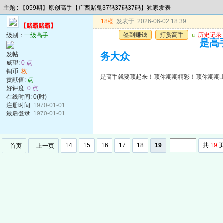
主题 : 【059期】原创高手【广西赌鬼37码37码37码】独家发表
18楼
发表于: 2026-06-02 18:39
【赌霸赌霸】
签到赚钱
打赏高手
u
历史记录
级别：
一级高手
是高
发帖:
务大众
威望:
0 点
铜币:
枚
是高手就要顶起来！顶你期期精彩！顶你期期
贡献值:
点
好评度:
0 点
在线时间: 0(时)
注册时间:
1970-01-01
最后登录:
1970-01-01
14
15
16
17
18
19
共
19
首页
上一页