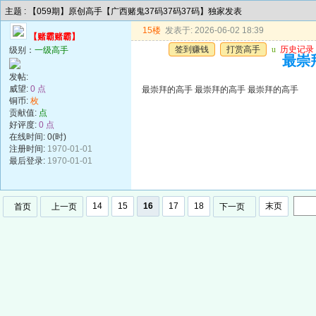
主题 : 【059期】原创高手【广西赌鬼37码37码37码】独家发表
15楼
发表于: 2026-06-02 18:39
【赌霸赌霸】
签到赚钱
打赏高手
u
历史记录
级别：
一级高手
最崇
发帖:
威望:
0 点
最崇拜的高手 最崇拜的高手 最崇拜的高手
铜币:
枚
贡献值:
点
好评度:
0 点
在线时间: 0(时)
注册时间:
1970-01-01
最后登录:
1970-01-01
14
15
16
17
18
末页
首页
上一页
下一页