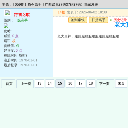
主题 : 【059期】原创高手【广西赌鬼37码37码37码】独家发表
14楼
发表于: 2026-06-02 18:38
【宇宙之尊】
签到赚钱
打赏高手
u
历史记录
级别：
一级高手
老大
发帖:
威望:
0 点
老大真神，服服服服服服服服服服服服服
铜币:
枚
贡献值:
点
好评度:
0 点
在线时间: 0(时)
注册时间:
1970-01-01
最后登录:
1970-01-01
13
14
15
16
17
18
末页
首页
上一页
下一页