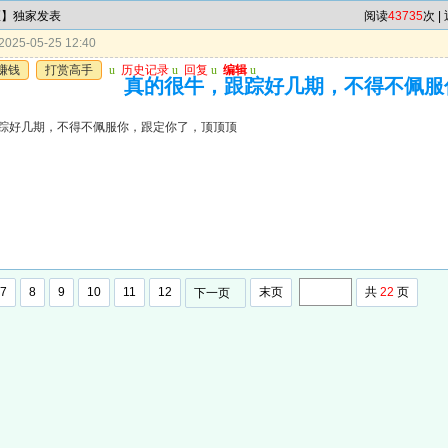
区】独家发表
阅读
43735
次 |
025-05-25 12:40
赚钱
打赏高手
u
历史记录
u
回复
u
编辑
u
真的很牛，跟踪好几期，不得不佩服
踪好几期，不得不佩服你，跟定你了，顶顶顶
7
8
9
10
11
12
末页
共
22
页
下一页