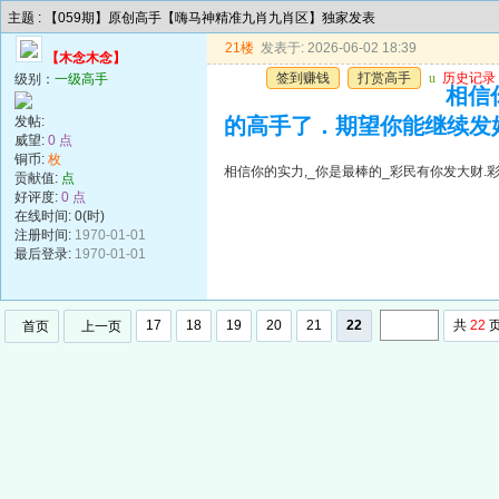
主题 : 【059期】原创高手【嗨马神精准九肖九肖区】独家发表
21楼
发表于: 2026-06-02 18:39
【木念木念】
签到赚钱
打赏高手
u
历史记录
级别：
一级高手
相信
发帖:
的高手了．期望你能继续发
威望:
0 点
铜币:
枚
相信你的实力,_你是最棒的_彩民有你发大财
贡献值:
点
好评度:
0 点
在线时间: 0(时)
注册时间:
1970-01-01
最后登录:
1970-01-01
17
18
19
20
21
22
共
22
首页
上一页