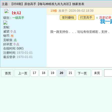
主题 : 【059期】原创高手【嗨马神精准九肖九肖区】独家发表
19楼
发表于: 2026-06-02 18:39
【女儿】
签到赚钱
打赏高手
u
历史记录
级别：
一级高手
我一
发帖:
威望:
0 点
我一路支持你．．．论坛有你至精彩，支持．
铜币:
枚
贡献值:
点
好评度:
0 点
在线时间: 0(时)
注册时间:
1970-01-01
最后登录:
1970-01-01
17
18
19
20
21
末页
首页
上一页
下一页