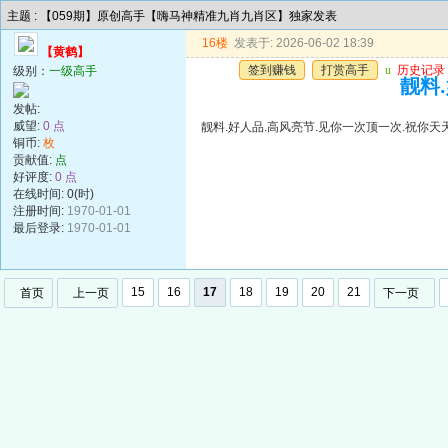
主题 : 【059期】原创高手【嗨马神精准九肖九肖区】独家发表
16楼
发表于: 2026-06-02 18:39
【黄鹤】
签到赚钱
打赏高手
u
历史记录
级别：
一级高手
靓料
发帖:
威望:
0 点
靓料.好人品.高风亮节.见你一次顶一次.祝你天
铜币:
枚
贡献值:
点
好评度:
0 点
在线时间: 0(时)
注册时间:
1970-01-01
最后登录:
1970-01-01
15
16
17
18
19
20
21
首页
上一页
下一页