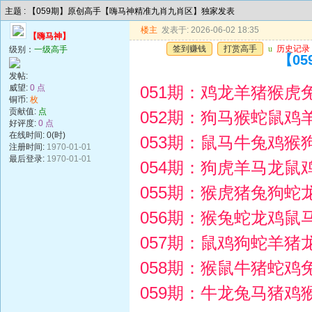
主题 : 【059期】原创高手【嗨马神精准九肖九肖区】独家发表
楼主
发表于: 2026-06-02 18:35
【嗨马神】
签到赚钱
打赏高手
u
历史记录
级别：
一级高手
【0
发帖:
威望:
0 点
051期：鸡龙羊猪猴虎
铜币:
枚
贡献值:
点
052期：狗马猴蛇鼠鸡
好评度:
0 点
在线时间: 0(时)
053期：鼠马牛兔鸡猴
注册时间:
1970-01-01
最后登录:
1970-01-01
054期：狗虎羊马龙鼠
055期：猴虎猪兔狗蛇
056期：猴兔蛇龙鸡鼠
057期：鼠鸡狗蛇羊猪
058期：猴鼠牛猪蛇鸡
059期：牛龙兔马猪鸡